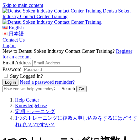
Skip to main content
Dentsu Soken
Industry Contact Center Training
English
日本語
Contact Us
Log in
New to Dentsu Soken Industry Contact Center Training?
Register
for an account
Email Address
Password
Stay Logged In?
Need a password reminder?
Search
Help Center
Knowledgebase
定期トレーニング
1つのトレーニングに複数人申し込みをするにはどうす
ればいいですか？